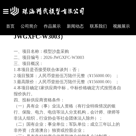
首页
公司简介
作品展示
新闻动态
联系我们
视频展示
模型沙盘采购招标公告（2026-
JWGXFC-W3003）
一、项目名称：模型沙盘采购
二、项目编号：
2026-JWGXFC-W3003
三、项目概况：
1.本项目是否接受联合体谈判：否；
2.项目预算：人民币壹拾伍万陆仟元整（¥156000.00） ；
3.最高限价：人民币壹拾伍万陆仟元整（¥156000.00） ；
4.本项目确定1家供应商中标，中标价格确定方式按照各自
报价执行。
四、投标供应商资格条件：
（一）具有企（事）业法人资格（有行业特殊情况的银
行、保险、电力、电信等法人分支机构，会计师、律师等
非法人组织，行业协会等社会团体法人除外）；
（二）国有企业；事业单位；军队单位；成立三年以上的
非外资（含港澳台）独资或控股企业；