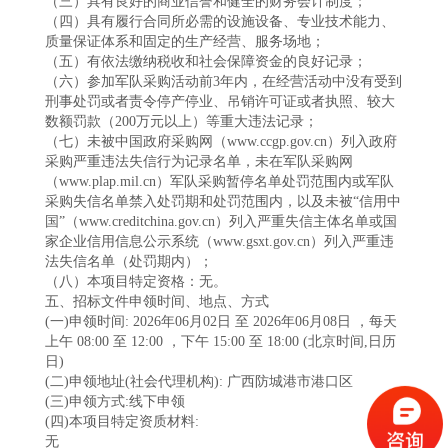
（三）具有良好的商业信誉和健全的财务会计制度；
（四）具有履行合同所必需的设施设备、专业技术能力、
质量保证体系和固定的生产经营、服务场地；
（五）有依法缴纳税收和社会保障资金的良好记录；
（六）参加军队采购活动前3年内，在经营活动中没有受到
刑事处罚或者责令停产停业、吊销许可证或者执照、较大
数额罚款（200万元以上）等重大违法记录；
（七）未被中国政府采购网（www.ccgp.gov.cn）列入政府
采购严重违法失信行为记录名单，未在军队采购网
（www.plap.mil.cn）军队采购暂停名单处罚范围内或军队
采购失信名单禁入处罚期和处罚范围内，以及未被“信用中
国”（www.creditchina.gov.cn）列入严重失信主体名单或国
家企业信用信息公示系统（www.gsxt.gov.cn）列入严重违
法失信名单（处罚期内）；
（八）本项目特定资格：无。
五、招标文件申领时间、地点、方式
(一)申领时间: 2026年06月02日 至 2026年06月08日 ，每天
上午 08:00 至 12:00 ，下午 15:00 至 18:00 (北京时间,日历
日)
(二)申领地址(社会代理机构): 广西防城港市港口区
(三)申领方式:线下申领
(四)本项目特定资质材料:
无