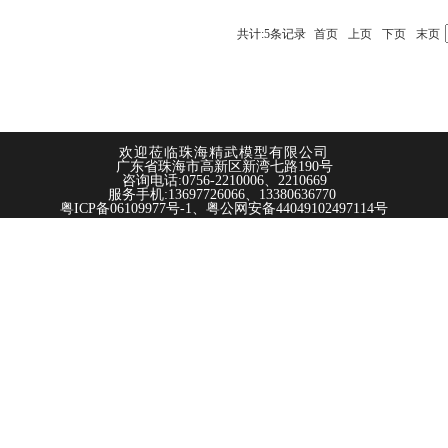
共计:5条记录
首页
上页
下页
末页
欢迎莅
临珠海精武模型有限公司
广东省珠海市高新区新湾七路190号
咨询电话:0756-2210006、2210669
服务手机:13697726066、13380636770
粤ICP备06109977号-1、
粤公网安备4404910249711
4号