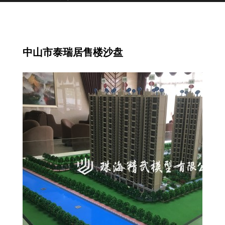
宣传片设计制作公司。
公司利用激光、机械雕刻机及3D打印机、
UV打印机等模型制作设备，以及拥有数字渲染
设计师，调色师，环境美术师，电脑雕刻等模
中山市泰瑞居售楼沙盘
型技术人员；齐聚多工种人才。十余年来,公司
一直秉承着以用户需求为核心,为房地产、工矿
企业以及政府机构提供服务；以用心的服务赢
得了客户的信赖和好评,逐渐树立起公司良好形
象。
公司不仅仅提供制作服务,同时还建立了完善
的售后服务体系。收到了客户与同行的一致好
评。我们相信,通过我们的不断努力和追求,将
能够实现与更多企业的互利共赢。