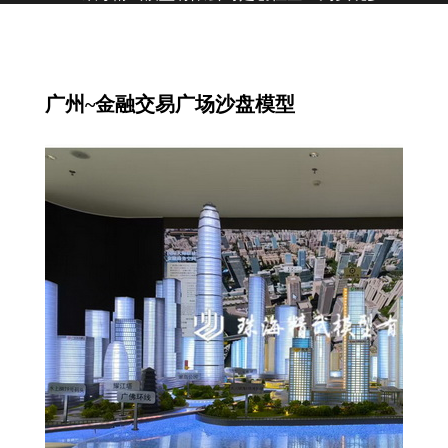
品牌化于2005年在珠海市注册成立，坐落于珠
海(国家)高新区；是一家从事投影3D数字模
型、建筑沙盘模型、数字化展馆展示厅、影视
宣传片设计制作公司。
广州~金融交易广场沙盘模型
公司利用激光、机械雕刻机及3D打印机、
UV打印机等模型制作设备，以及拥有数字渲染
设计师，调色师，环境美术师，电脑雕刻等模
型技术人员；齐聚多工种人才。十余年来,公司
一直秉承着以用户需求为核心,为房地产、工矿
企业以及政府机构提供服务；以用心的服务赢
得了客户的信赖和好评,逐渐树立起公司良好形
象。
公司不仅仅提供制作服务,同时还建立了完善
的售后服务体系。收到了客户与同行的一致好
评。我们相信,通过我们的不断努力和追求,将
能够实现与更多企业的互利共赢。