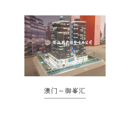
澳门～御峯汇